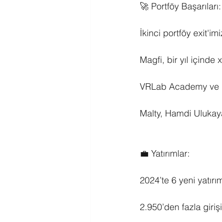
🚀 Portföy Başarıları:
İkinci portföy exit'im
Magfi, bir yıl içinde
VRLab Academy ve En
Malty, Hamdi Ulukaya
💼 Yatırımlar:
2024’te 6 yeni yatırı
2.950’den fazla giriş