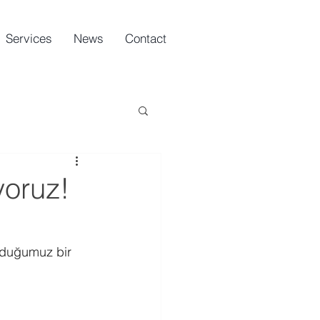
Services
News
Contact
yoruz!
nduğumuz bir 