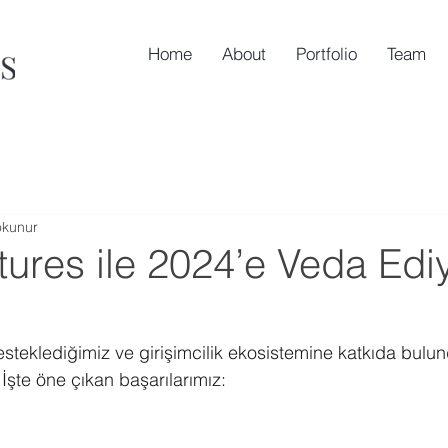
Home
About
Portfolio
Team
okunur
ures ile 2024’e Veda Edi
esteklediğimiz ve girişimcilik ekosistemine katkıda bulu
İşte öne çıkan başarılarımız: