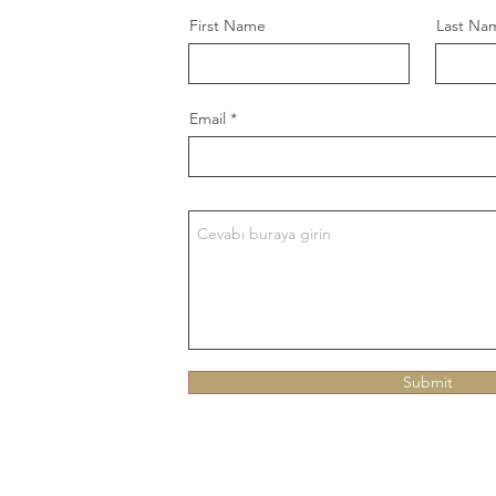
First Name
Last Na
şa sok.
Email
Submit