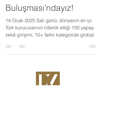
Buluşması’ndayız!
14 Ocak 2025 Salı günü, dünyanın en iyi
Türk kurucularının liderlik ettiği 100 yapay
zekâ girişimi, 10+ farklı kategoride global ve
yerel...
Osmanağa mah. Gaziosmanpaşa
sok. No:18 İç Kapı No: 4
Kadıköy/İstanbul
info@limaventures.com